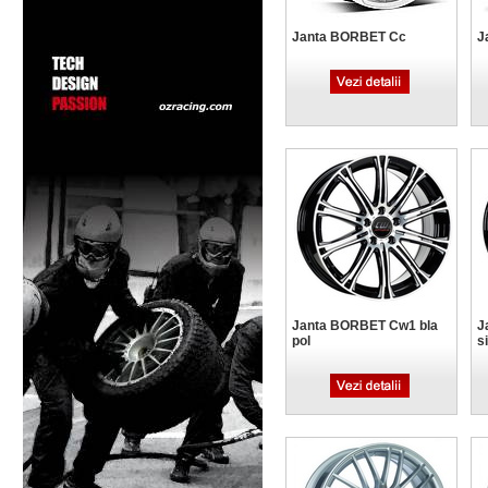
Janta BORBET Cc
J
Janta BORBET Cw1 bla
J
pol
si