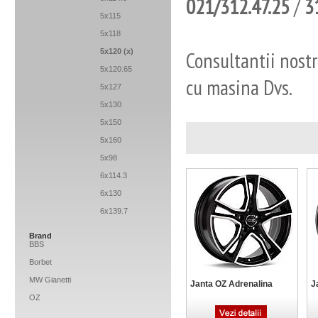
021/312.47.25
/
3
5x115
5x118
5x120
(x)
Consultantii nostr
5x120.65
cu masina Dvs.
5x127
5x130
5x150
5x160
5x98
6x114.3
6x130
6x139.7
Brand
BBS
Borbet
MW Gianetti
Janta OZ Adrenalina
J
OZ