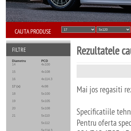
CAUTA PRODUSE
Rezultatele ca
FILTRE
Diametru
PCD
14
4x100
15
4x108
16
4x114.3
Mai jos regasiti re
17
(x)
4x98
18
5x100
19
5x105
Specificatiile tehn
20
5x108
21
5x110
Pentru oferta spe
5x112
5x114.3