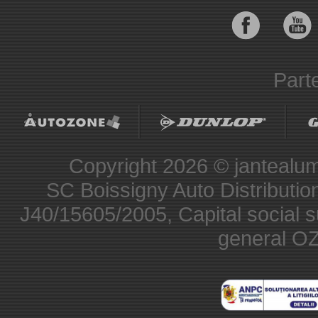
Parte
Copyright 2026 © jantealumi
SC Boissigny Auto Distribut
J40/15605/2005, Capital social s
general O