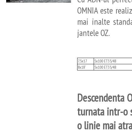
OMNIA este realiz
mai inalte standa
jantele OZ.
7,5x17
5x100 ET35/48
8x18'
5x100 ET35/48
Descendenta OM
turnata intr-o
o linie mai atr