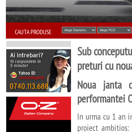
CAUTA PRODUSE
Sub conceputul
preturi cu nou
Noua janta ca
performantei O
In urma cu 1 an i
proiect ambitios: