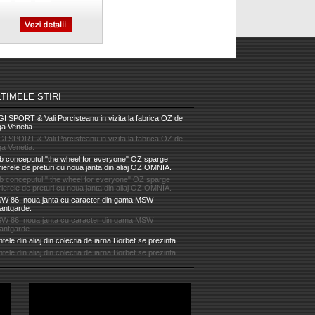
LTIMELE STIRI
GI SPORT & Vali Porcisteanu in vizita la fabrica OZ de
ga Venetia.
GI SPORT & Vali Porcisteanu in vizita la fabrica OZ de
ga Venetia.
b conceputul "the wheel for everyone" OZ sparge
rierele de preturi cu noua janta din aliaj OZ OMNIA.
b conceputul " the wheel for everyone" OZ sparge
rierele de preturi cu noua janta din aliaj OZ OMNIA.
W 86, noua janta cu caracter din gama MSW
antgarde.
W 86, noua janta cu caracter din gama MSW
antgarde.
tele din aliaj din colectia de iarna Borbet se prezinta.
tele din aliaj din colectia de iarna Borbet se prezinta.