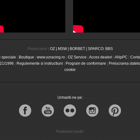
Producatori |
OZ |
MSW |
BORBET |
SPARCO
|
BBS
e speciale
|
Boutique
|
www.ozracing.ro
|
OZ Service
|
Acces dealeri
|
ANpPC
|
Conta
21/1996
|
Regulemente si instructiuni
|
Program de conformare
|
Prelucrarea datel
cookie
Urmariti-ne pe:
Partenerii nostri: