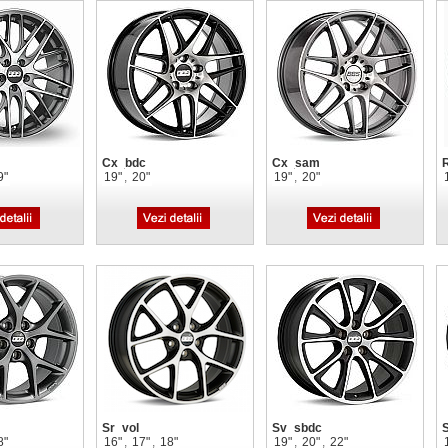
Cx_bdc
Cx_sam
9"
19"
,
20"
19"
,
20"
Sr_vol
Sv_sbdc
8"
16"
,
17"
,
18"
19"
,
20"
,
22"