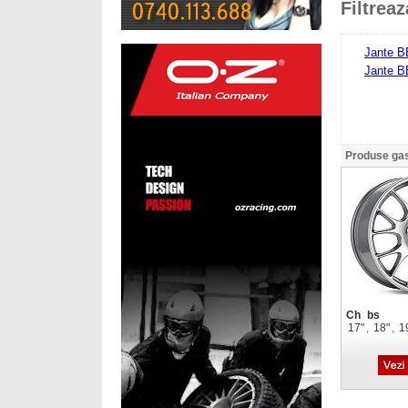
Filtrea
Jante B
Jante B
Produse gas
Ch_bs
17"
,
18"
,
1