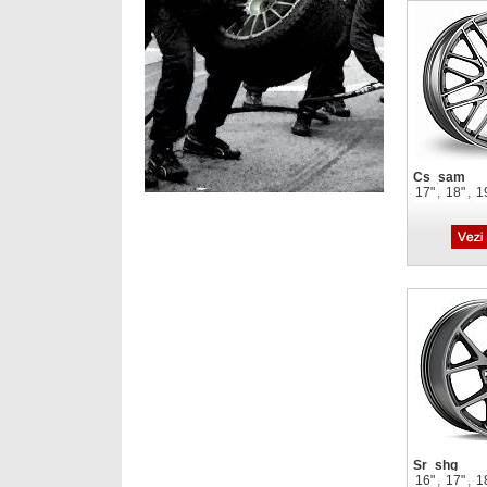
Cs_sam
17"
,
18"
,
1
Sr_shg
16"
,
17"
,
1