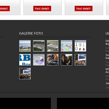
GALERIE FOTO
U
DI
lin
DI
lin
Su
ba
Su
ba
MS
Av
MS
Av
Jan
Jan