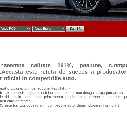
nseamna calitate 101%, pasiune, c.ompe
.Aceasta este reteta de succes a producato
r oficial in competitiile auto.
apat o viziune, prin perfectiune.Rezultatul ?
e, exclusiviste, ușoare, estetice prin cel mai nou design, aliaje primare ale a
ie ridicata.In industria de prim montaj producatorul german este furnizo
neri auto de marca.
S este furnizor cobsacrat in competitiile auto, detasindu-se in Formula 1.