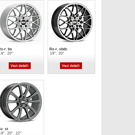
Rx-r_bs
Rx-r_sbdc
19"
,
20"
19"
,
20"
Sv_st
19"
,
20"
,
22"