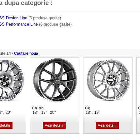
za dupa categorie :
BS Design Line
(6 produse gasite)
BS Performance Line
(8 produse gasite)
ite:14 -
Cautare noua
Ch_sb
Ck
9"
,
20"
18"
,
19"
,
20"
18"
,
19"