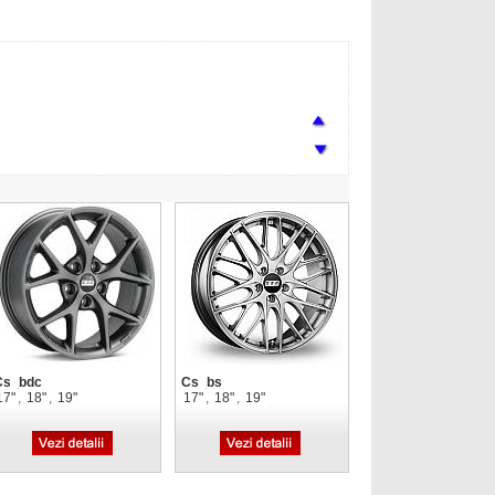
Cs_bdc
Cs_bs
17"
,
18"
,
19"
17"
,
18"
,
19"