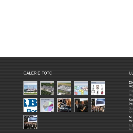
GALERIE FOTO
U
DI
lin
DI
lin
Su
ba
Su
ba
MS
Av
MS
Av