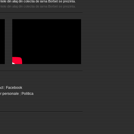
tele din aliaj din colectia de iarna Borbet se prezinta.
tele din aliaj din colectia de iarna Borbet se prezinta.
ct
|
Facebook
or personale
|
Politica