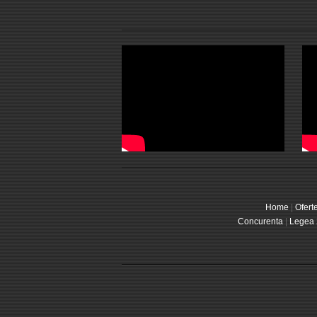
Home
|
Ofert
Concurenta
|
Legea 