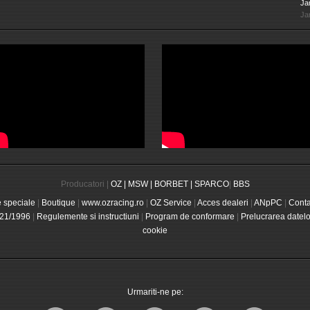
Jan
Jan
Producatori |
OZ |
MSW |
BORBET |
SPARCO
|
BBS
e speciale
|
Boutique
|
www.ozracing.ro
|
OZ Service
|
Acces dealeri
|
ANpPC
|
Conta
21/1996
|
Regulemente si instructiuni
|
Program de conformare
|
Prelucrarea datel
cookie
Urmariti-ne pe: