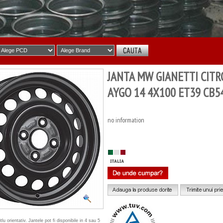
JANTA MW GIANETTI CIT
AYGO 14 4X100 ET39 CB5
no information
tlu orientativ. Jantele pot fi disponibile in 4 sau 5