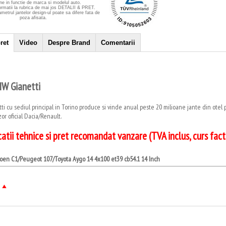
ne in functie de marca si modelul auto.
ormatii la rubrica de mai jos DETALII & PRET.
ametrul jantelor design-ul poate sa difere fata de
poza afisata.
ret
Video
Despre Brand
Comentarii
MW Gianetti
i cu sediul principal in Torino produce si vinde anual peste 20 milioane jante din otel 
zor oficial Dacia/Renault.
catii tehnice si pret recomandat vanzare
(TVA inclus, curs fa
roen C1/Peugeot 107/Toyota Aygo 14 4x100 et39 cb54.1 14 Inch