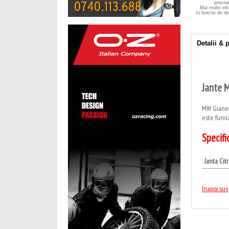
prezoa
Mai multe inf
In functie de di
Detalii & p
Jante 
MW Gianett
este furni
Specifi
Janta Cit
Inapoi sus