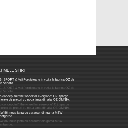
LTIMELE STIRI
GI SPORT & Vali Porcisteanu in vizita la fabrica OZ de
ga Venetia.
GI SPORT & Vali Porcisteanu in vizita la fabrica OZ de
ga Venetia.
b conceputul "the wheel for everyone" OZ sparge
rierele de preturi cu noua janta din aliaj OZ OMNIA.
b conceputul " the wheel for everyone" OZ sparge
rierele de preturi cu noua janta din aliaj OZ OMNIA.
W 86, noua janta cu caracter din gama MSW
antgarde.
W 86, noua janta cu caracter din gama MSW
antgarde.